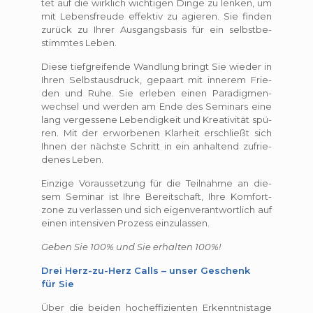
tet auf die wirk­lich wich­ti­gen Dinge zu len­ken, um
mit Lebens­freude effek­tiv zu agie­ren. Sie fin­den
zurück zu Ihrer Aus­gangs­ba­sis für ein selbst­be­
stimm­tes Leben.
Diese tief­grei­fende Wand­lung bringt Sie wie­der in
Ihren Selbst­aus­druck, gepaart mit inne­rem Frie­
den und Ruhe. Sie erle­ben einen Para­dig­men­
wech­sel und wer­den am Ende des Semi­nars eine
lang ver­ges­sene Leben­dig­keit und Krea­ti­vi­tät spü­
ren. Mit der erwor­be­nen Klar­heit erschließt sich
Ihnen der nächste Schritt in ein anhal­tend zufrie­
de­nes Leben.
Ein­zige Vor­aus­set­zung für die Teil­nahme an die­
sem Semi­nar ist Ihre Bereit­schaft, Ihre Kom­fort­
zone zu ver­las­sen und sich eigen­ver­ant­wort­lich auf
einen inten­si­ven Pro­zess einzulassen.
Geben Sie 100% und Sie erhalten 100%!
Drei Herz-zu-Herz Calls – unser Geschenk
für Sie
Über die bei­den hoch­ef­fi­zi­en­ten Erkennt­nis­tage