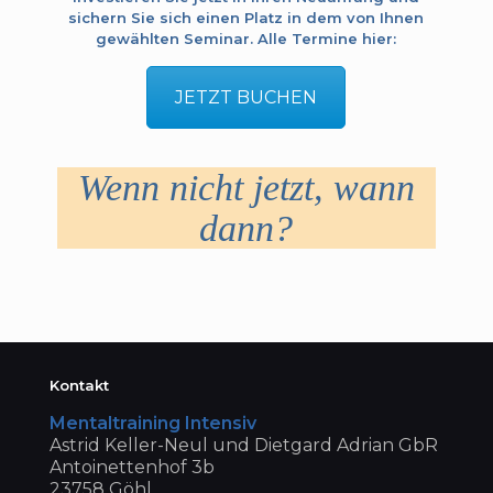
sichern Sie sich einen Platz in dem von Ihnen
gewählten Seminar. Alle Termine hier:
JETZT BUCHEN
Wenn nicht jetzt, wann
dann?
Kontakt
Men­tal­trai­ning Intensiv
Astrid Kel­ler-Neul und Diet­gard Adrian GbR
Antoi­net­ten­hof 3b
23758 Göhl