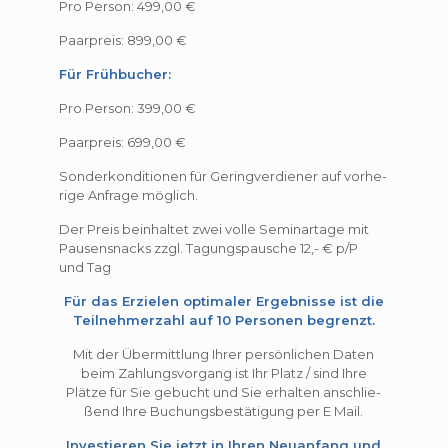
Pro Per­son: 499,00 €
Paar­preis: 899,00 €
Für Früh­bu­cher:
Pro Per­son: 399,00 €
Paar­preis: 699,00 €
Son­der­kon­di­tio­nen für Gering­ver­die­ner auf vor­he­
rige Anfrage möglich.
Der Preis beinhal­tet zwei volle Semi­nar­tage mit
Pau­sen­s­nacks zzgl. Tagungs­pau­sche 12,- € p/P
und Tag
Für das Erzielen optimaler Ergebnisse ist die
Teilnehmerzahl auf 10 Personen begrenzt.
Mit der Über­mitt­lung Ihrer per­sön­li­chen Daten
beim Zah­lungs­vor­gang ist Ihr Platz / sind Ihre
Plätze für Sie gebucht und Sie erhal­ten anschlie­
ßend Ihre Buchungs­be­stä­ti­gung per E Mail.
Investieren Sie jetzt in Ihren Neuanfang und