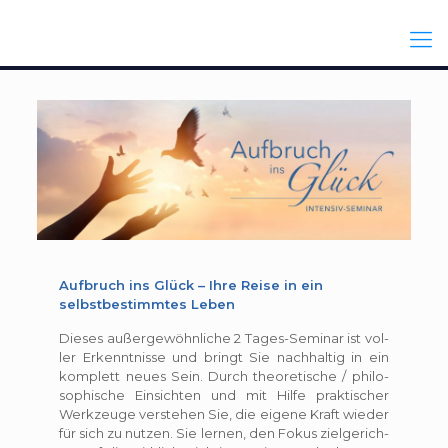
Aufbruch ins Glück – Ihre Reise in ein
selbstbestimmtes Leben
Die­ses außer­ge­wöhn­li­che 2 Tages-Semi­nar ist vol­
ler Erkennt­nisse und bringt Sie nach­hal­tig in ein
kom­plett neues Sein. Durch theo­re­ti­sche / phi­lo­
so­phi­sche Ein­sich­ten und mit Hilfe prak­ti­scher
Werk­zeuge ver­ste­hen Sie, die eigene Kraft wie­der
für sich zu nut­zen. Sie ler­nen, den Fokus ziel­ge­rich­