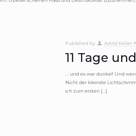
n. Über­all schei­nen Hass und Destruk­ti­vi­tät zuzu­neh­men
Published by
Astrid Keller-
11 Tage und
… und es war dunkel! Und wen
Nicht der kleinste Licht­schim­m
ich zum ers­ten
[…]