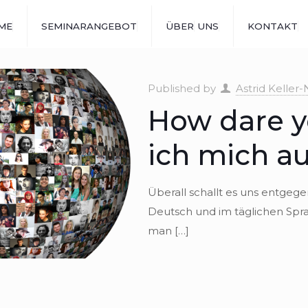
ME
SEMINARANGEBOT
ÜBER
UNS
KONTAKT
Published by
Astrid Keller-
How dare yo
ich mich au
Über­all schallt es uns ent­ge­
Deutsch und im täg­li­chen Spr
man
[…]