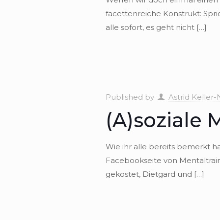
facet­ten­rei­che Konstrukt: Spr
alle sofort, es geht nicht
[…]
Published by
Astrid Keller-
(A)soziale
Wie ihr alle bereits bemerkt hab
Face­book­seite von Men­tal­tra
gekos­tet, Diet­gard und
[…]