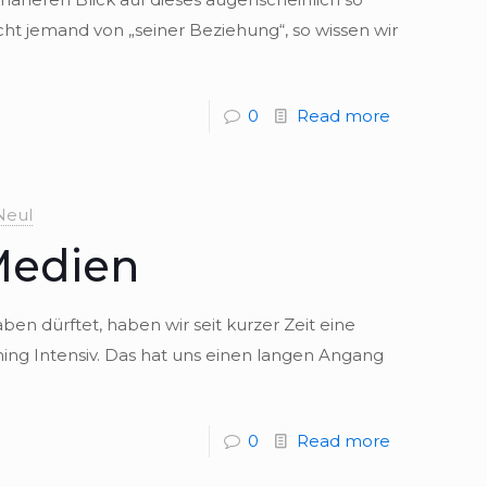
icht jemand von „sei­ner Bezie­hung“, so wis­sen wir
0
Read more
Neul
 Medien
en dürf­tet, haben wir seit kur­zer Zeit eine
i­ning Intensiv. Das hat uns einen lan­gen Angang
0
Read more