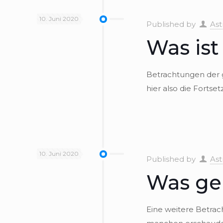
10. Juni 2020
Published by
Ast
Was ist
Betrach­tun­gen der
hier also die Forts
10. Juni 2020
Published by
Ast
Was ge
Eine wei­tere Betrac