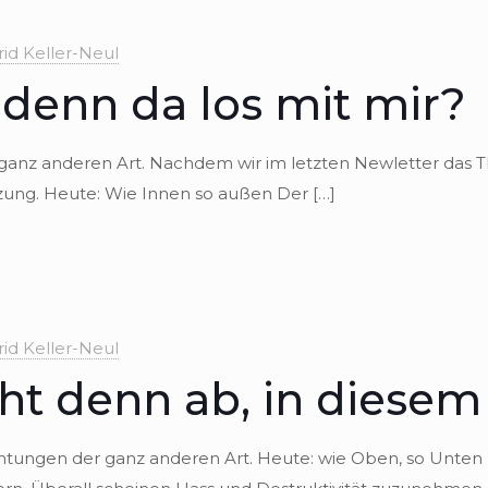
rid Keller-Neul
 denn da los mit mir?
 ganz ande­ren Art. Nach­dem wir im letz­ten New­let­ter d
etzung. Heute: Wie Innen so außen Der
[…]
rid Keller-Neul
ht denn ab, in diese
h­tun­gen der ganz ande­ren Art. Heute: wie Oben, so Unten E