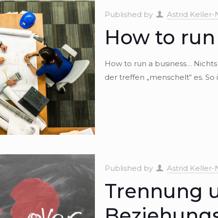
Published by
Astrid Keller-
How to run 
How to run a business… Nichts 
der tref­fen „men­schelt“ es. So
Published by
Astrid Keller-
Trennung 
Beziehung