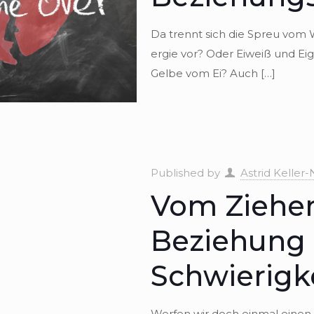
Da trennt sich die Spreu vom Wei
er­gie vor? Oder Eiweiß und Ei
Gelbe vom Ei? Auch
[…]
Published by
Astrid Keller-
Vom Ziehen
Beziehung
Schwierigk
Wer­fen wir doch ein­mal einen n