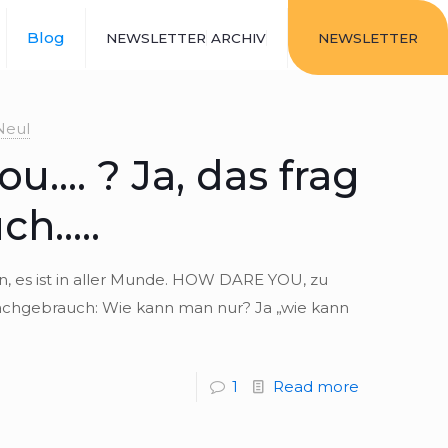
Blog
NEWSLETTER
ARCHIV
NEWSLETTER
Neul
u…. ? Ja, das frag
ch…..
gen, es ist in aller Munde. HOW DARE YOU, zu
ach­ge­brauch: Wie kann man nur? Ja „wie kann
1
Read more