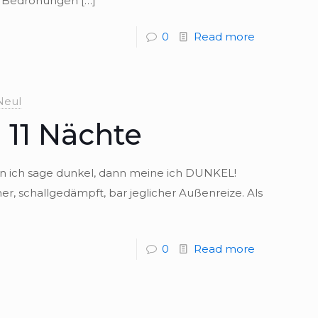
, Bedro­hun­gen
[…]
0
Read more
Neul
 11 Nächte
n ich sage dun­kel, dann meine ich DUNKEL!
er, schall­ge­dämpft, bar jeg­li­cher Außenreize. Als
0
Read more