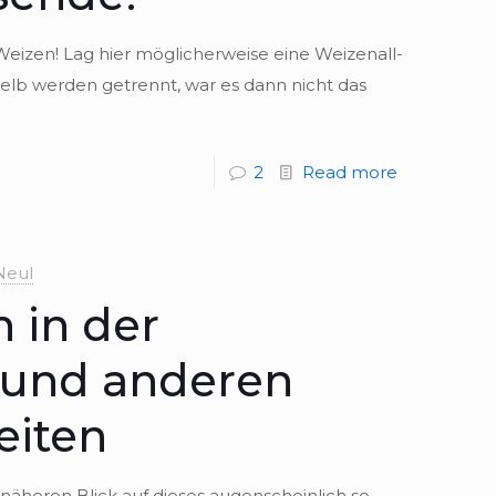
­zen! Lag hier mög­li­cher­weise eine Wei­zen­all­
gelb wer­den getrennt, war es dann nicht das
2
Read more
Neul
 in der
 und anderen
eiten
ähe­ren Blick auf die­ses augen­schein­lich so