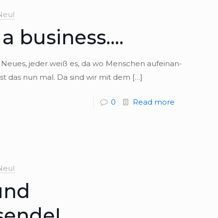
Neul
a business.…
Neues, jeder weiß es, da wo Men­schen auf­ein­an­
 ist das nun mal. Da sind wir mit dem
[…]
0
Read more
Neul
und
sende!