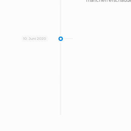
man­chen erschau­der
10. Juni 2020