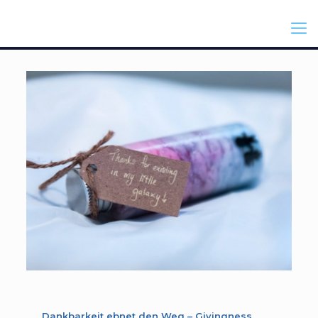
Dank­bar­keit ebnet den Weg – Giving­ness