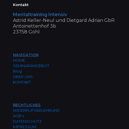
Kontakt
Men­tal­trai­ning Intensiv
Astrid Kel­ler-Neul und Diet­gard Adrian GbR
Antoi­net­ten­hof 3b
23758 Göhl
NAVIGATION
HOME
SEMINARANGEBOT
Blog
ÜBER UNS
KONTAKT
RECHTLICHES
WIDERRUFSBELEHRUNG
AGB's
DATENSCHUTZ
IMPRESSUM