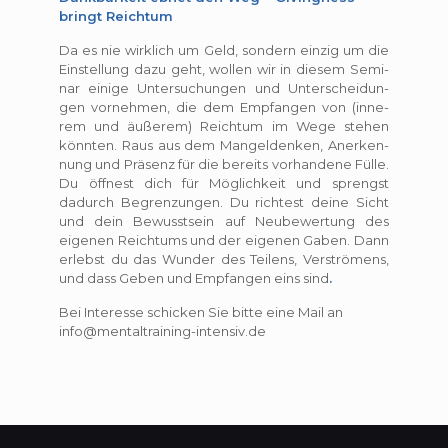
bringt Reichtum
Da es nie wirk­lich um Geld, son­dern ein­zig um die
Ein­stel­lung dazu geht, wol­len wir in die­sem Semi­
nar einige Unter­su­chun­gen und Unter­schei­dun­
gen vor­neh­men, die dem Emp­fan­gen von (inne­
rem und äuße­rem) Reich­tum im Wege ste­hen
könn­ten. Raus aus dem Man­gel­den­ken, Aner­ken­
nung und Prä­senz für die bereits vor­han­dene Fülle.
Du öff­nest dich für Mög­lich­keit und sprengst
dadurch Begren­zun­gen. Du rich­test deine Sicht
und dein Bewusst­sein auf Neu­be­wer­tung des
eige­nen Reich­tums und der eige­nen Gaben. Dann
erlebst du das Wun­der des Tei­lens, Ver­strö­mens,
und dass Geben und Emp­fan­gen eins sind
.
Bei Inter­esse schi­cken Sie bitte eine Mail an
info@mentaltraining-intensiv.de