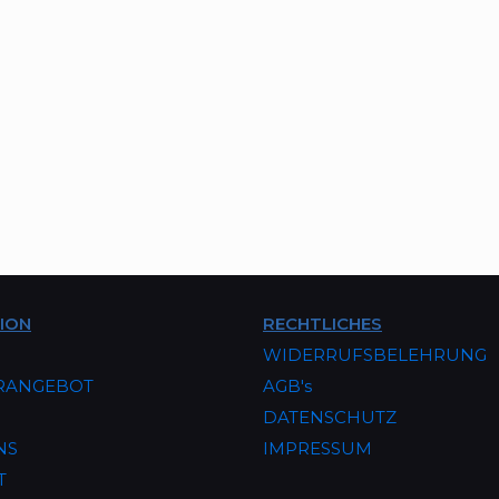
ION
RECHTLICHES
WIDERRUFSBELEHRUNG
RANGEBOT
AGB's
DATENSCHUTZ
NS
IMPRESSUM
T